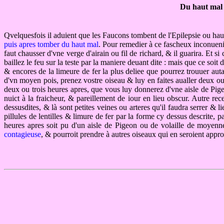
Du haut mal 
Qvelquesfois il aduient que les Faucons tombent de l'Epilepsie ou ha
puis apres tomber du haut mal
. Pour remedier à ce fascheux inconuenien
faut chausser d'vne verge d'airain ou fil de richard, & il guarira. Et si 
baillez le feu sur la teste par la maniere deuant dite : mais que ce soi
& encores de la limeure de fer la plus deliee que pourrez trouuer aut
d'vn moyen pois, prenez vostre oiseau & luy en faites aualler deux ou tr
deux ou trois heures apres, que vous luy donnerez d'vne aisle de Pige
nuict à la fraicheur, & pareillement de iour en lieu obscur. Autre rec
dessusdites, & là sont petites veines ou arteres qu'il faudra serrer &
pillules de lentilles & limure de fer par la forme cy dessus descrite, 
heures apres soit pu d'un aisle de Pigeon ou de volaille de moyenn
contagieuse
, & pourroit prendre à autres oiseaux qui en seroient appr