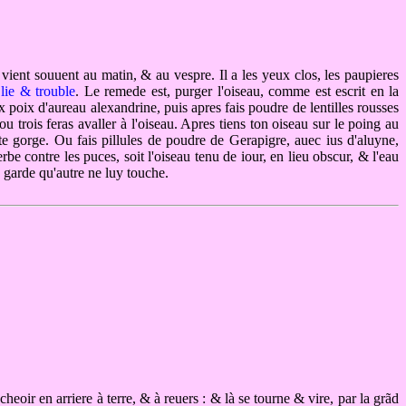
 vient souuent au matin, & au vespre. Il a les yeux clos, les paupieres
lie & trouble
. Le remede est, purger l'oiseau, comme est escrit en la
 poix d'aureau alexandrine, puis apres fais poudre de lentilles rousses
 trois feras avaller à l'oiseau. Apres tiens ton oiseau sur le poing au
te gorge. Ou fais pillules de poudre de Gerapigre, auec ius d'aluyne,
contre les puces, soit l'oiseau tenu de iour, en lieu obscur, & l'eau
 garde qu'autre ne luy touche.
cheoir en arriere à terre, & à reuers : & là se tourne & vire, par la grãd