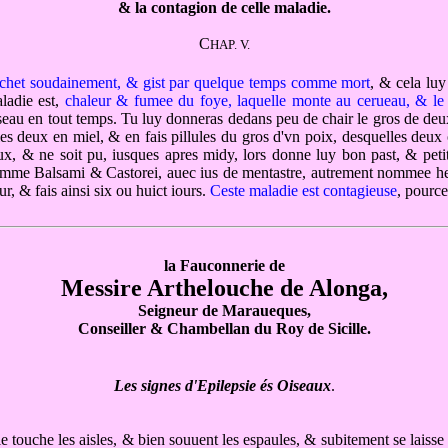
& la contagion de celle maladie.
C
HAP. V.
 chet soudainement, & gist par quelque temps comme mort
, & cela luy
aladie est,
chaleur & fumee du foye, laquelle monte au cerueau, & le 
seau en tout temps. Tu luy donneras dedans peu de chair le gros de deux
es deux en miel, & en fais pillules du gros d'vn poix, desquelles deux ou
eux, & ne soit pu, iusques apres midy, lors donne luy bon past, & peti
mme Balsami & Castorei, auec ius de mentastre, autrement nommee herbe 
ur, & fais ainsi six ou huict iours.
Ceste maladie est contagieuse
, pource
la Fauconnerie de
Messire Arthelouche de Alonga,
Seigneur de Maraueques,
Conseiller & Chambellan du Roy de Sicille.
Les signes d'Epilepsie és Oiseaux
.
elle touche les aisles, & bien souuent les espaules, & subitement se laisse 