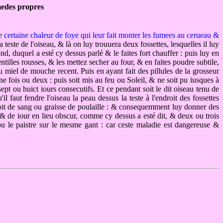
medes propres
de
certaine chaleur de foye qui leur fait monter les fumees au cerueau &
 teste de l'oiseau, & là on luy trouuera deux fossettes, lesquelles il luy
rond, duquel a esté cy dessus parlé & le faites fort chauffer : puis luy en
ntilles rousses, & les mettez secher au four, & en faites poudre subtile,
 miel de mouche recent. Puis en ayant fait des pillules de la grosseur
vne fois ou deux : puis soit mis au feu ou Soleil, & ne soit pu iusques à
t ou huict iours consecutifs. Et ce pendant soit le dit oiseau tenu de
 faut fendre l'oiseau la peau dessus la teste à l'endroit des fossettes
ndroit de sang ou graisse de poulaille : & consequemment luy donner des
t, & de iour en lieu obscur, comme cy dessus a esté dit, & deux ou trois
u le paistre sur le mesme gant : car ceste maladie est dangereuse &