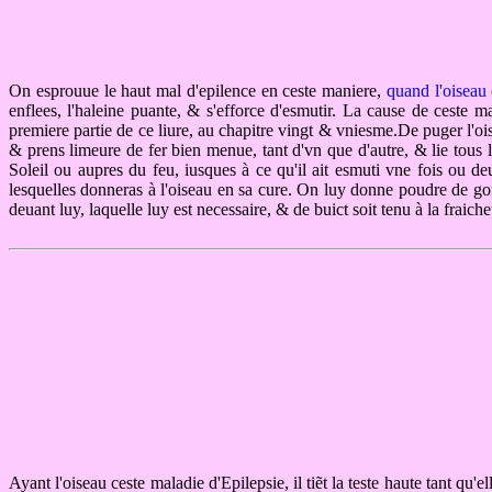
On esprouue le haut mal d'epilence en ceste maniere,
quand l'oiseau
enflees, l'haleine puante, & s'efforce d'esmutir. La cause de ceste m
premiere partie de ce liure, au chapitre vingt & vniesme.De puger l'oi
& prens limeure de fer bien menue, tant d'vn que d'autre, & lie tous l
Soleil ou aupres du feu, iusques à ce qu'il ait esmuti vne fois ou d
lesquelles donneras à l'oiseau en sa cure. On luy donne poudre de go
deuant luy, laquelle luy est necessaire, & de buict soit tenu à la fraiche
Ayant l'oiseau ceste maladie d'Epilepsie, il tiẽt la teste haute tant qu'