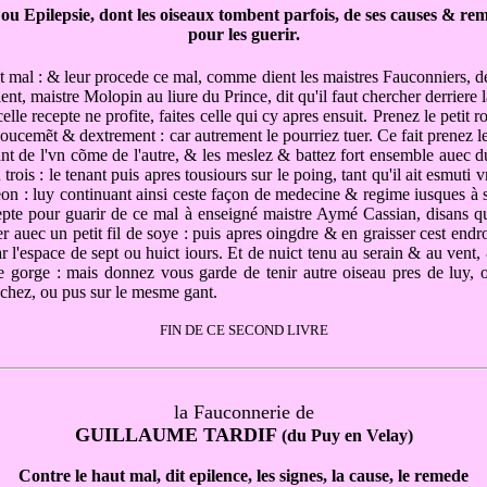
ou Epilepsie, dont les oiseaux tombent parfois, de ses causes & re
pour les guerir.
ut mal : & leur procede ce mal, comme dient les maistres Fauconniers, 
t, maistre Molopin au liure du Prince, dit qu'il faut chercher derriere la
celle recepte ne profite, faites celle qui cy apres ensuit. Prenez le petit 
t doucemẽt & dextrement : car autrement le pourriez tuer. Ce fait prenez le
ant de l'vn cõme de l'autre, & les meslez & battez fort ensemble auec du
ois : le tenant puis apres tousiours sur le poing, tant qu'il ait esmuti 
on : luy continuant ainsi ceste façon de medecine & regime iusques à sep
epte pour guarir de ce mal à enseigné maistre Aymé Cassian, disans qu'il
 lier auec un petit fil de soye : puis apres oingdre & en graisser cest e
par l'espace de sept ou huict iours. Et de nuict tenu au serain & au ven
e gorge : mais donnez vous garde de tenir autre oiseau pres de luy, o
ochez, ou pus sur le mesme gant.
FIN DE CE SECOND LIVRE
la Fauconnerie de
GUILLAUME TARDIF
(du Puy en Velay)
Contre le haut mal, dit epilence, les signes, la cause, le remede